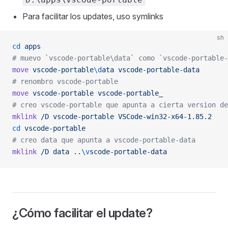
Para facilitar los updates, uso symlinks
sh
cd
 apps
# muevo `vscode-portable\data` como `vscode-portable-
move
 vscode-portable
\d
ata
 vscode-portable-data
# renombro vscode-portable
move
 vscode-portable
 vscode-portable_
# creo vscode-portable que apunta a cierta version de
mklink
 /D
 vscode-portable
 VSCode-win32-x64-1.85.2
cd
 vscode-portable
# creo data que apunta a vscode-portable-data
mklink
 /D
 data
 ..
\v
scode-portable-data
¿Cómo facilitar el update?