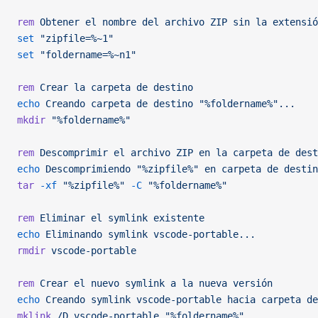
rem
 Obtener
 el
 nombre
 del
 archivo
 ZIP
 sin
 la
 extensió
set
 "zipfile=%~1"
set
 "foldername=%~n1"
rem
 Crear
 la
 carpeta
 de
 destino
echo
 Creando
 carpeta
 de
 destino
 "%foldername%"...
mkdir
 "%foldername%"
rem
 Descomprimir
 el
 archivo
 ZIP
 en
 la
 carpeta
 de
 dest
echo
 Descomprimiendo
 "%zipfile%"
 en
 carpeta
 de
 destin
tar
 -xf
 "%zipfile%"
 -C
 "%foldername%"
rem
 Eliminar
 el
 symlink
 existente
echo
 Eliminando
 symlink
 vscode-portable...
rmdir
 vscode-portable
rem
 Crear
 el
 nuevo
 symlink
 a
 la
 nueva
 versión
echo
 Creando
 symlink
 vscode-portable
 hacia
 carpeta
 de
mklink
 /D
 vscode-portable
 "%foldername%"