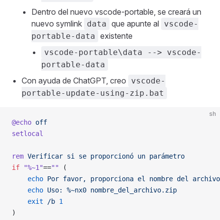
Dentro del nuevo vscode-portable, se creará un
nuevo symlink
que apunte al
data
vscode-
existente
portable-data
vscode-portable\data --> vscode-
portable-data
Con ayuda de ChatGPT, creo
vscode-
portable-update-using-zip.bat
sh
@echo
 off
setlocal
rem
 Verificar
 si
 se
 proporcionó
 un
 parámetro
if
 "%~1"
==
""
 (
    echo
 Por
 favor,
 proporciona
 el
 nombre
 del
 archivo
    echo
 Uso:
 %~nx0
 nombre_del_archivo.zip
    exit
 /b
 1
)