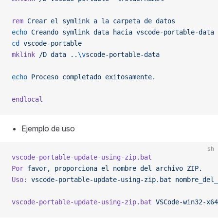
rem
 Crear
 el
 symlink
 a
 la
 carpeta
 de
 datos
echo
 Creando
 symlink
 data
 hacia
 vscode-portable-data
cd
 vscode-portable
mklink
 /D
 data
 ..
\v
scode-portable-data
echo
 Proceso
 completado
 exitosamente.
endlocal
Ejemplo de uso
sh
vscode-portable-update-using-zip.bat
Por
 favor,
 proporciona
 el
 nombre
 del
 archivo
 ZIP.
Uso:
 vscode-portable-update-using-zip.bat
 nombre_del_
vscode-portable-update-using-zip.bat
 VSCode-win32-x64